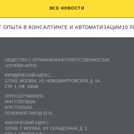
ВСЕ НОВОСТИ
ЕТ ОПЫТА В КОНСАЛТИНГЕ И АВТОМАТИЗАЦИИ
10 
ОБЩЕСТВО С ОГРАНИЧЕННОЙ ОТВЕТСТВЕННОСТЬЮ
«ОСНОВА-АЙТИ»
ЮРИДИЧЕСКИЙ АДРЕС:
127015, МОСКВА, УЛ. НОВОДМИТРОВСКАЯ, Д. 5А,
СТР. 1, ОФ. 1004В
ОГРН 1137746033215
ИНН 7729730294
КПП 771501001
ОСНОВНОЙ ОКВЭД 62.01
ФАКТИЧЕСКИЙ АДРЕС:
127018, Г. МОСКВА, УЛ. СКЛАДОЧНАЯ, Д. 3,