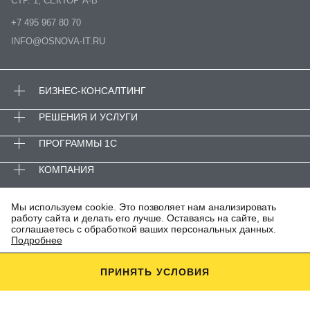
СТР. 1, СЕКТОР А-В
+7 495 967 80 70
INFO@OSNOVA-IT.RU
БИЗНЕС-КОНСАЛТИНГ
РЕШЕНИЯ И УСЛУГИ
ПРОГРАММЫ 1С
КОМПАНИЯ
© ООО «ОСНОВА-АйТи»
Мы используем cookie. Это позволяет нам анализировать
работу сайта и делать его лучше. Оставаясь на сайте, вы
ПОЛИТИКА КОНФИДЕНЦИАЛЬНОСТИ
соглашаетесь с обработкой ваших персональных данных.
АНТИКОРРУПЦИОННАЯ ПОЛИТИКА
Подробнее
ИТ-АККРЕДИТАЦИЯ
ПРИНЯТЬ УСЛОВИЯ
Этот сайт защищен YandexSmartCaptcha. Применяются
Политика конфиденциальности
и