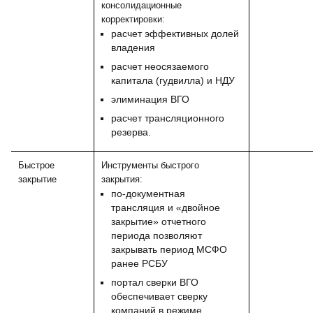
консолидационные
корректировки:
расчет эффективных долей
владения
расчет неосязаемого
капитала (гудвилла) и НДУ
элиминация ВГО
расчет трансляционного
резерва.
Быстрое
Инструменты быстрого
закрытие
закрытия:
по-документная
трансляция и «двойное
закрытие» отчетного
периода позволяют
закрывать период МСФО
ранее РСБУ
портал сверки ВГО
обеспечивает сверку
компаний в режиме