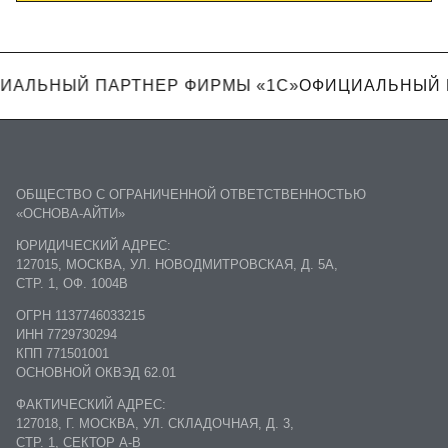
ИАЛЬНЫЙ ПАРТНЕР ФИРМЫ «1С»
ОФИЦИАЛЬНЫЙ 
ОБЩЕСТВО С ОГРАНИЧЕННОЙ ОТВЕТСТВЕННОСТЬЮ
«ОСНОВА-АЙТИ»
ЮРИДИЧЕСКИЙ АДРЕС:
127015, МОСКВА, УЛ. НОВОДМИТРОВСКАЯ, Д. 5А,
СТР. 1, ОФ. 1004В
ОГРН 1137746033215
ИНН 7729730294
КПП 771501001
ОСНОВНОЙ ОКВЭД 62.01
ФАКТИЧЕСКИЙ АДРЕС:
127018, Г. МОСКВА, УЛ. СКЛАДОЧНАЯ, Д. 3,
СТР. 1, СЕКТОР А-В