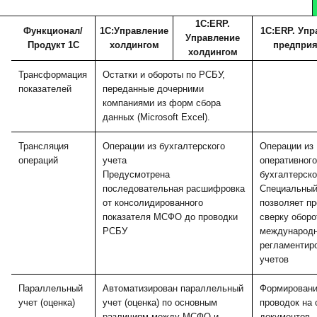
1С:ERP.
Функционал/
1С:Управление
1С:ERP. Упр
Управление
Продукт 1С
холдингом
предпри
холдингом
Трансформация
Остатки и обороты по РСБУ,
показателей
переданные дочерними
компаниями из форм сбора
данных (Microsoft Excel).
Трансляция
Операции из бухгалтерского
Операции из
операций
учета
оперативного
Предусмотрена
бухгалтерско
последовательная расшифровка
Специальный
от консолидированного
позволяет пр
показателя МСФО до проводки
сверку оборо
РСБУ
международн
регламентир
учетов
Параллельный
Автоматизирован параллельный
Формирован
учет (оценка)
учет (оценка) по основным
проводок на 
различиям между МСФО и
документов