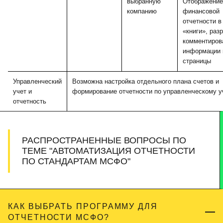
выбранную
Отображение
компанию
финансовой
отчетности в
«книги», раз
комментиров
информации 
страницы
Управленческий
Возможна настройка отдельного плана счетов и
учет и
формирование отчетности по управленческому у
отчетность
РАСПРОСТРАНЕННЫЕ ВОПРОСЫ ПО
ТЕМЕ "АВТОМАТИЗАЦИЯ ОТЧЕТНОСТИ
ПО СТАНДАРТАМ МСФО"
КАК ВЫБРАТЬ ПРОГРАММУ ДЛЯ
ОТЧЕТНОСТИ МСФО?