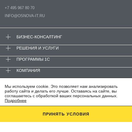
+7 495 967 80 70
INFO@OSNOVA-IT.RU
БИЗНЕС-КОНСАЛТИНГ
РЕШЕНИЯ И УСЛУГИ
ПРОГРАММЫ 1С
КОМПАНИЯ
© ООО «ОСНОВА-АйТи»
Мы используем cookie. Это позволяет нам анализировать
работу сайта и делать его лучше. Оставаясь на сайте, вы
ПОЛИТИКА КОНФИДЕНЦИАЛЬНОСТИ
соглашаетесь с обработкой ваших персональных данных.
АНТИКОРРУПЦИОННАЯ ПОЛИТИКА
Подробнее
ИТ-АККРЕДИТАЦИЯ
ПРИНЯТЬ УСЛОВИЯ
Этот сайт защищен YandexSmartCaptcha. Применяются
Политика конфиденциальности
и