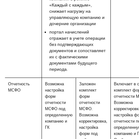
«Каждый с каждым»,
снижает нагрузку на
управляющую компанию и
дочерние организации
портал начислений
отражает в учете операции
без подтверждающих
документов и сопоставляет
их с фактическими
документами будущего
периода.
Отчетность
Возможна
Заложен
Включает в 
МСФО
настройка
комплект
комплект фо
форм
форм
отчетности 
отчетности
отчетности
Возможна
МСФО под
МСФО.
корректировк
определенную
Возможна
настройка ф
компанию и
корректировка,
отчетности п
ГК
настройка
определенн
форм под
компанию и Г