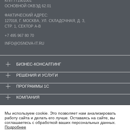
КПП 771501001
ОСНОВНОЙ ОКВЭД 62.01
ФАКТИЧЕСКИЙ АДРЕС:
127018, Г. МОСКВА, УЛ. СКЛАДОЧНАЯ, Д. 3,
СТР. 1, СЕКТОР А-В
+7 495 967 80 70
INFO@OSNOVA-IT.RU
БИЗНЕС-КОНСАЛТИНГ
РЕШЕНИЯ И УСЛУГИ
ПРОГРАММЫ 1С
КОМПАНИЯ
© ООО «ОСНОВА-АйТи»
Мы используем cookie. Это позволяет нам анализировать
ПОЛИТИКА КОНФИДЕНЦИАЛЬНОСТИ
работу сайта и делать его лучше. Оставаясь на сайте, вы
соглашаетесь с обработкой ваших персональных данных.
АНТИКОРРУПЦИОННАЯ ПОЛИТИКА
Подробнее
ИТ-АККРЕДИТАЦИЯ